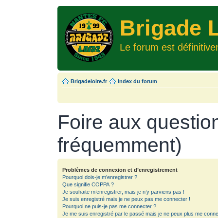
Brigade L
Le forum est définitiv
Brigadeloire.fr
Index du forum
Foire aux questio
fréquemment)
Problèmes de connexion et d’enregistrement
Pourquoi dois-je m’enregistrer ?
Que signifie COPPA ?
Je souhaite m’enregistrer, mais je n’y parviens pas !
Je suis enregistré mais je ne peux pas me connecter !
Pourquoi ne puis-je pas me connecter ?
Je me suis enregistré par le passé mais je ne peux plus me conne