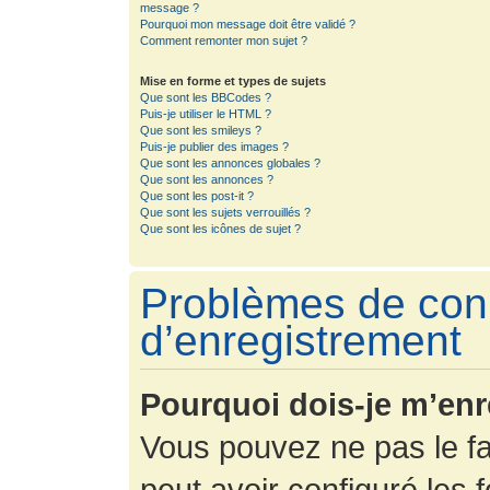
message ?
Pourquoi mon message doit être validé ?
Comment remonter mon sujet ?
Mise en forme et types de sujets
Que sont les BBCodes ?
Puis-je utiliser le HTML ?
Que sont les smileys ?
Puis-je publier des images ?
Que sont les annonces globales ?
Que sont les annonces ?
Que sont les post-it ?
Que sont les sujets verrouillés ?
Que sont les icônes de sujet ?
Problèmes de con
d’enregistrement
Pourquoi dois-je m’enr
Vous pouvez ne pas le fa
peut avoir configuré les f